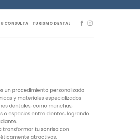
 TU CONSULTA
TURISMO DENTAL
 es un procedimiento personalizado
nicas y materiales especializados
ones dentales, como manchas,
 o espacios entre dientes, logrando
diante.
a transformar tu sonrisa con
téticamente atractivos.